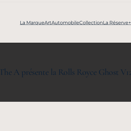
La Marque
Art
Automobile
Collection
La Réserve
The A présente la Rolls Royce Ghost V1