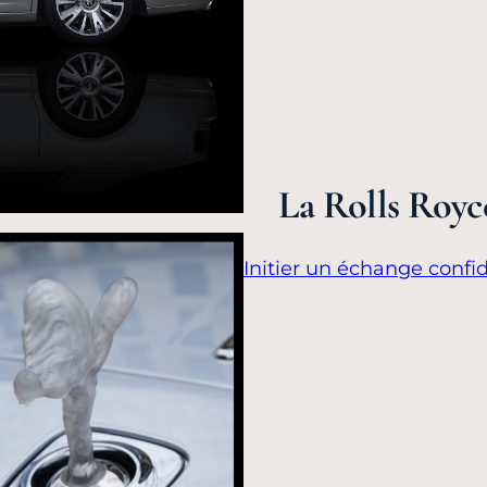
La Rolls Royc
Initier un échange confid