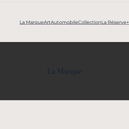
La Marque
Art
Automobile
Collection
La Réserve
La Marque