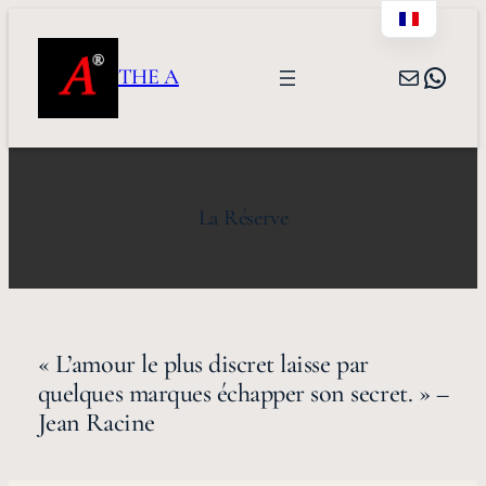
Aller
au
contenu
E-mail
Wha
THE A
La Réserve
« L’amour le plus discret laisse par
quelques marques échapper son secret. » –
Jean Racine