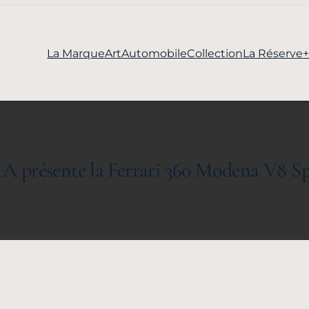
La Marque
Art
Automobile
Collection
La Réserve
 A présente la Ferrari 360 Modena V8 Sp