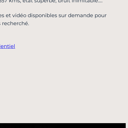
57 kms, état superbe, bruit inimitable….
es et vidéo disponibles sur demande pour
s recherché.
entiel