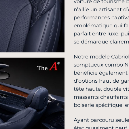
voiture de tourisme 
n’allie un artisanat d
performances captiva
emblématique qui fa
parfait entre luxe, p
se démarque claireme
Notre modèle Cabriol
somptueux combo Nept
bénéficie également 
d’options haut de ga
tête haute, double vi
massants chauffants 
boiserie spécifique, e
Ayant parcouru seule
état quasiment neuf.