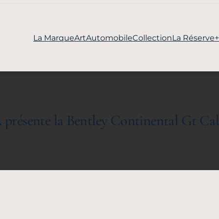
La Marque
Art
Automobile
Collection
La Réserve
 présente la Bentley Continental Gt Cab